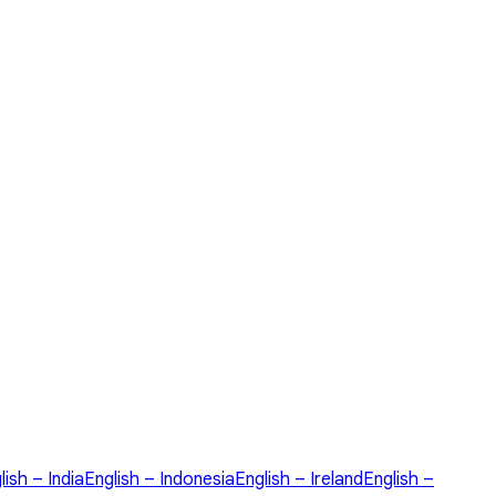
lish – India
English – Indonesia
English – Ireland
English –