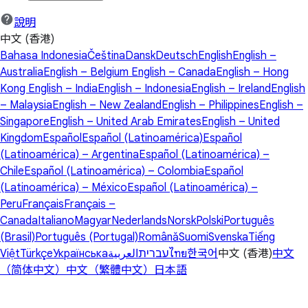
說明
中文 (香港)
Bahasa Indonesia
Čeština
Dansk
Deutsch
English
English –
Australia
English – Belgium
English – Canada
English – Hong
Kong
English – India
English – Indonesia
English – Ireland
English
– Malaysia
English – New Zealand
English – Philippines
English –
Singapore
English – United Arab Emirates
English – United
Kingdom
Español
Español (Latinoamérica)
Español
(Latinoamérica) – Argentina
Español (Latinoamérica) –
Chile
Español (Latinoamérica) – Colombia
Español
(Latinoamérica) – México
Español (Latinoamérica) –
Peru
Français
Français –
Canada
Italiano
Magyar
Nederlands
Norsk
Polski
Português
(Brasil)
Português (Portugal)
Română
Suomi
Svenska
Tiếng
Việt
Türkçe
Українська
العربية
עברית
ไทย
한국어
中文 (香港)
中文
（简体中文）
中文（繁體中文）
日本語