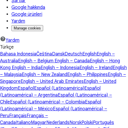
Şartlar
Google hakkında
Google ürünleri
Yardım
Manage cookies
Yardım
Türkçe
Bahasa Indonesia
Čeština
Dansk
Deutsch
English
English –
Australia
English – Belgium
English – Canada
English – Hong
Kong
English – India
English – Indonesia
English – Ireland
English
– Malaysia
English – New Zealand
English – Philippines
English –
Singapore
English – United Arab Emirates
English – United
Kingdom
Español
Español (Latinoamérica)
Español
(Latinoamérica) – Argentina
Español (Latinoamérica) –
Chile
Español (Latinoamérica) – Colombia
Español
(Latinoamérica) – México
Español (Latinoamérica) –
Peru
Français
Français –
Canada
Italiano
Magyar
Nederlands
Norsk
Polski
Português