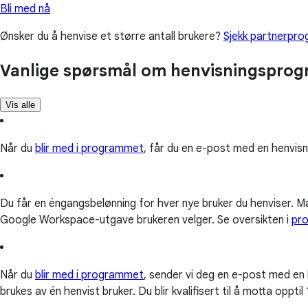
Bli med nå
Ønsker du å henvise et større antall brukere?
Sjekk partnerpr
Vanlige spørsmål om henvisningspro
Vis alle
Når du
blir med i programmet
, får du en e-post med en henvisni
Du får en éngangsbelønning for hver nye bruker du henviser. 
Google Workspace-utgave brukeren velger. Se oversikten i
pro
Når du
blir med i programmet
, sender vi deg en e-post med en 
brukes av én henvist bruker. Du blir kvalifisert til å motta opp