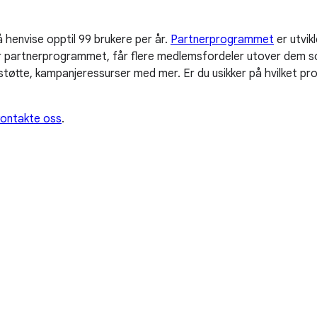
henvise opptil 99 brukere per år.
Partnerprogrammet
er utvik
for partnerprogrammet, får flere medlemsfordeler utover dem 
støtte, kampanjeressurser med mer. Er du usikker på hvilket pr
kontakte oss
.