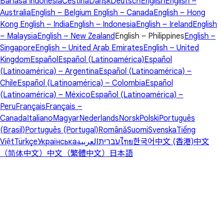
Bahasa Indonesia
Čeština
Dansk
Deutsch
English
English –
Australia
English – Belgium
English – Canada
English – Hong
Kong
English – India
English – Indonesia
English – Ireland
English
– Malaysia
English – New Zealand
English – Philippines
English –
Singapore
English – United Arab Emirates
English – United
Kingdom
Español
Español (Latinoamérica)
Español
(Latinoamérica) – Argentina
Español (Latinoamérica) –
Chile
Español (Latinoamérica) – Colombia
Español
(Latinoamérica) – México
Español (Latinoamérica) –
Peru
Français
Français –
Canada
Italiano
Magyar
Nederlands
Norsk
Polski
Português
(Brasil)
Português (Portugal)
Română
Suomi
Svenska
Tiếng
Việt
Türkçe
Українська
العربية
עברית
ไทย
한국어
中文 (香港)
中文
（简体中文）
中文（繁體中文）
日本語