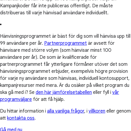
Kampanjkoder får inte publiceras offentligt. De måste
distribueras till varje hänvisad användare individuellt.
Hänvisningsprogrammet är bäst för dig som vill hänvisa upp till
99 användare per år.
Partnerprogrammet
är avsett för
hänvisare med större volym (som hänvisar minst 100
användare per år). De som är kvalificerade för
partnerprogrammet får ytterligare förmåner utöver det som
hänvisningsprogrammet erbjuder, exempelvis högre provision
för varje ny användare som hänvisas, individuell kontosupport,
kampanjresurser med mera. Är du osäker på vilket program du
ska gå med i? Se
den här jämförelsetabellen
eller fyll i
vår
programväljare
för att få hjälp.
Du hittar information i
alla vanliga frågor
, i
villkoren
eller genom
att
kontakta oss
.
Gå med nu