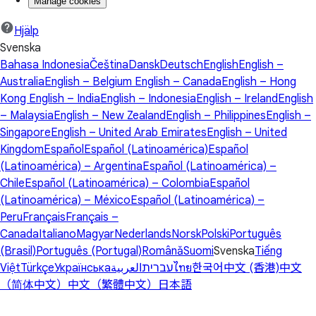
Manage cookies
Hjälp
Svenska
Bahasa Indonesia
Čeština
Dansk
Deutsch
English
English –
Australia
English – Belgium
English – Canada
English – Hong
Kong
English – India
English – Indonesia
English – Ireland
English
– Malaysia
English – New Zealand
English – Philippines
English –
Singapore
English – United Arab Emirates
English – United
Kingdom
Español
Español (Latinoamérica)
Español
(Latinoamérica) – Argentina
Español (Latinoamérica) –
Chile
Español (Latinoamérica) – Colombia
Español
(Latinoamérica) – México
Español (Latinoamérica) –
Peru
Français
Français –
Canada
Italiano
Magyar
Nederlands
Norsk
Polski
Português
(Brasil)
Português (Portugal)
Română
Suomi
Svenska
Tiếng
Việt
Türkçe
Українська
العربية
עברית
ไทย
한국어
中文 (香港)
中文
（简体中文）
中文（繁體中文）
日本語