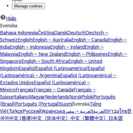
Manage cookies
Hjälp
Svenska
Bahasa Indonesia
Čeština
Dansk
Deutsch
Deutsch –
Schweiz
English
English – Australia
English – Canada
English –
India
English – Indonesia
English – Ireland
English –
Malaysia
English – New Zealand
English – Philippines
English –
Singapore
English – South Africa
English – United
Kingdom
Español
Español (Latinoamérica)
Español
(Latinoamérica) – Argentina
Español (Latinoamérica) –
Estados Unidos
Español (Latinoamérica) –
México
Français
Français – Canada
Français –
Suisse
Italiano
Magyar
Nederlands
Norsk
Polski
Português
(Brasil)
Português (Portugal)
Suomi
Svenska
Tiếng
Việt
Türkçe
Русский
Українська
العربية – مصر
العربية
עברית
ไทย
한
국어
中文 (香港)
中文（简体中文）
中文（繁體中文）
日本語