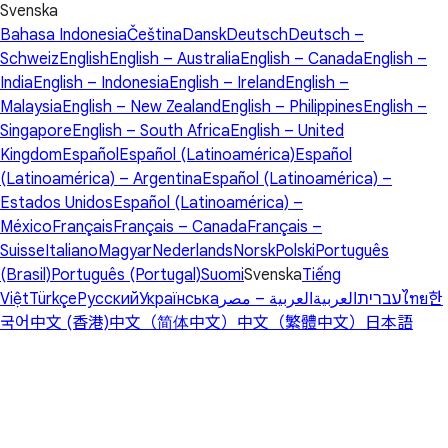
Svenska
Bahasa Indonesia
Čeština
Dansk
Deutsch
Deutsch –
Schweiz
English
English – Australia
English – Canada
English –
India
English – Indonesia
English – Ireland
English –
Malaysia
English – New Zealand
English – Philippines
English –
Singapore
English – South Africa
English – United
Kingdom
Español
Español (Latinoamérica)
Español
(Latinoamérica) – Argentina
Español (Latinoamérica) –
Estados Unidos
Español (Latinoamérica) –
México
Français
Français – Canada
Français –
Suisse
Italiano
Magyar
Nederlands
Norsk
Polski
Português
(Brasil)
Português (Portugal)
Suomi
Svenska
Tiếng
Việt
Türkçe
Русский
Українська
العربية – مصر
العربية
עברית
ไทย
한
국어
中文 (香港)
中文（简体中文）
中文（繁體中文）
日本語