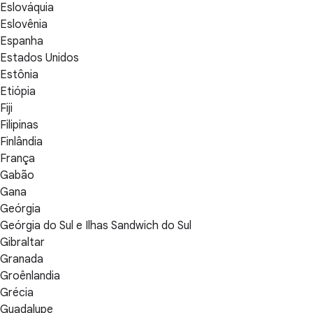
Eslováquia
Eslovênia
Espanha
Estados Unidos
Estônia
Etiópia
Fiji
Filipinas
Finlândia
França
Gabão
Gana
Geórgia
Geórgia do Sul e Ilhas Sandwich do Sul
Gibraltar
Granada
Groênlandia
Grécia
Guadalupe