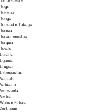
Timor-Leste
Togo
Tokelau
Tonga
Trinidad e Tobago
Tunísia
Turcomenistão
Turquia
Tuvalu
Ucrânia
Uganda
Uruguai
Uzbequistão
Vanuatu
Vaticano
Venezuela
Vietnã
Wallis e Futuna
Zimbábue