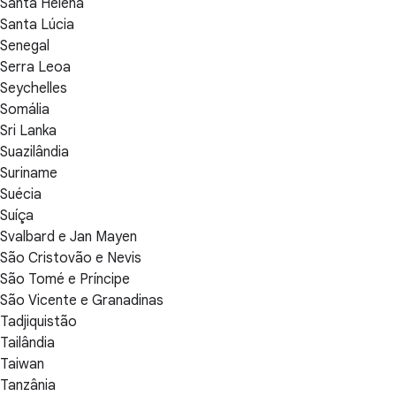
Santa Helena
Santa Lúcia
Senegal
Serra Leoa
Seychelles
Somália
Sri Lanka
Suazilândia
Suriname
Suécia
Suíça
Svalbard e Jan Mayen
São Cristovão e Nevis
São Tomé e Príncipe
São Vicente e Granadinas
Tadjiquistão
Tailândia
Taiwan
Tanzânia