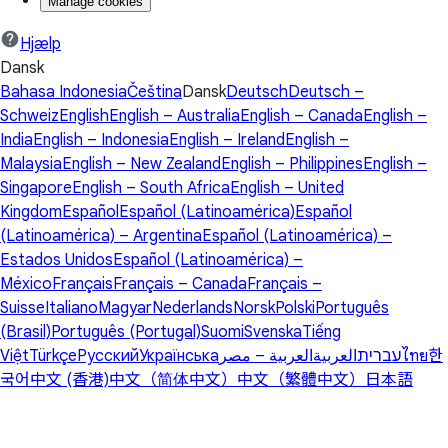
Manage cookies
Hjælp
Dansk
Bahasa Indonesia
Čeština
Dansk
Deutsch
Deutsch –
Schweiz
English
English – Australia
English – Canada
English –
India
English – Indonesia
English – Ireland
English –
Malaysia
English – New Zealand
English – Philippines
English –
Singapore
English – South Africa
English – United
Kingdom
Español
Español (Latinoamérica)
Español
(Latinoamérica) – Argentina
Español (Latinoamérica) –
Estados Unidos
Español (Latinoamérica) –
México
Français
Français – Canada
Français –
Suisse
Italiano
Magyar
Nederlands
Norsk
Polski
Português
(Brasil)
Português (Portugal)
Suomi
Svenska
Tiếng
Việt
Türkçe
Русский
Українська
العربية – مصر
العربية
עברית
ไทย
한
국어
中文 (香港)
中文（简体中文）
中文（繁體中文）
日本語