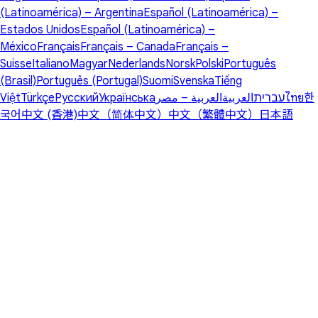
(Latinoamérica) – Argentina
Español (Latinoamérica) –
Estados Unidos
Español (Latinoamérica) –
México
Français
Français – Canada
Français –
Suisse
Italiano
Magyar
Nederlands
Norsk
Polski
Português
(Brasil)
Português (Portugal)
Suomi
Svenska
Tiếng
Việt
Türkçe
Русский
Українська
العربية – مصر
العربية
עברית
ไทย
한
국어
中文 (香港)
中文（简体中文）
中文（繁體中文）
日本語