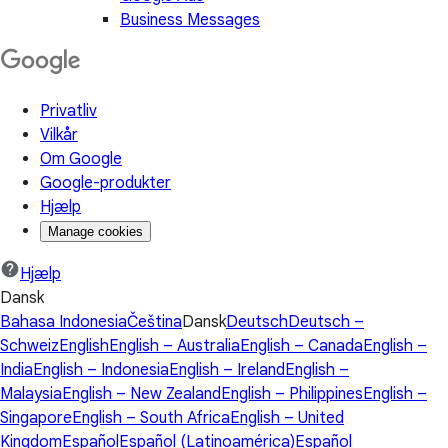
Business Messages
Privatliv
Vilkår
Om Google
Google-produkter
Hjælp
Manage cookies
Hjælp
Dansk
Bahasa Indonesia
Čeština
Dansk
Deutsch
Deutsch –
Schweiz
English
English – Australia
English – Canada
English –
India
English – Indonesia
English – Ireland
English –
Malaysia
English – New Zealand
English – Philippines
English –
Singapore
English – South Africa
English – United
Kingdom
Español
Español (Latinoamérica)
Español