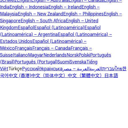
Schweiz
English
English – Australia
English – Canada
English –
India
English – Indonesia
English – Ireland
English –
Malaysia
English – New Zealand
English – Philippines
English –
Singapore
English – South Africa
English – United
Kingdom
Español
Español (Latinoamérica)
Español
(Latinoamérica) – Argentina
Español (Latinoamérica) –
Estados Unidos
Español (Latinoamérica) –
México
Français
Français – Canada
Français –
Suisse
Italiano
Magyar
Nederlands
Norsk
Polski
Português
(Brasil)
Português (Portugal)
Suomi
Svenska
Tiếng
Việt
Türkçe
Русский
Українська
العربية – مصر
العربية
עברית
ไทย
한
국어
中文 (香港)
中文（简体中文）
中文（繁體中文）
日本語