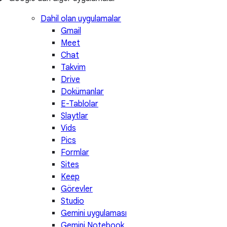
Dahil olan uygulamalar
Gmail
Meet
Chat
Takvim
Drive
Dokümanlar
E-Tablolar
Slaytlar
Vids
Pics
Formlar
Sites
Keep
Görevler
Studio
Gemini uygulaması
Gemini Notebook