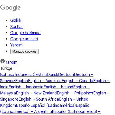
Gizlilik
Şartlar
Google hakkında
Google ürünleri
Yardım
Manage cookies
Yardım
Türkçe
Bahasa Indonesia
Čeština
Dansk
Deutsch
Deutsch –
Schweiz
English
English – Australia
English – Canada
English –
India
English – Indonesia
English – Ireland
English –
Malaysia
English – New Zealand
English – Philippines
English –
Singapore
English – South Africa
English – United
Kingdom
Español
Español (Latinoamérica)
Español
(Latinoamérica) – Argentina
Español (Latinoamérica) –