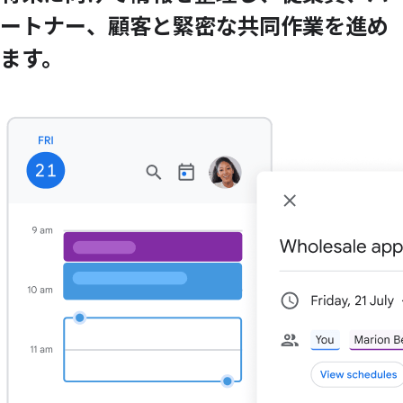
ートナー、
顧客と
緊密な
共同作業を
進め
ます。