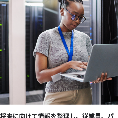
将来に
向けて
情報を
整理し、
従業員、
パ