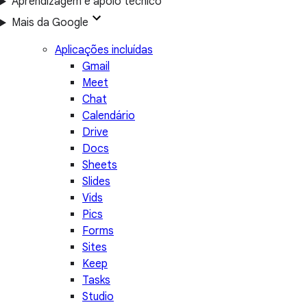
Aprendizagem e apoio técnico
Mais da Google
Aplicações incluídas
Gmail
Meet
Chat
Calendário
Drive
Docs
Sheets
Slides
Vids
Pics
Forms
Sites
Keep
Tasks
Studio