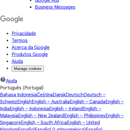
Google Ads
Business Messages
Privacidade
Termos
Acerca da Google
Produtos Google
Ajuda
Manage cookies
Ajuda
Português (Portugal)
Bahasa Indonesia
Čeština
Dansk
Deutsch
Deutsch –
Schweiz
English
English – Australia
English – Canada
English –
India
English – Indonesia
English – Ireland
English –
Malaysia
English – New Zealand
English – Philippines
English –
Singapore
English – South Africa
English – United
Kingdom
Español
Español (Latinoamérica)
Español