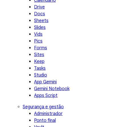
Calendário
Drive
Docs
Sheets
Slides
Vids
Pics
Forms
Sites
Keep
Tasks
Studio
App Gemini
Gemini Notebook
Apps Script
Segurança e gestão
Administrador
Ponto final