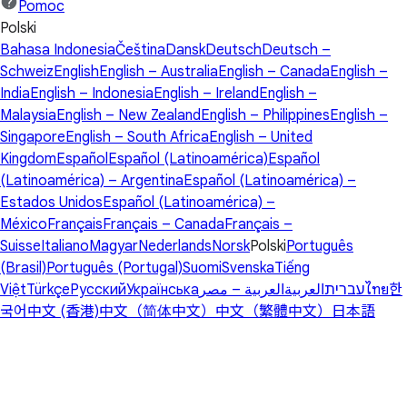
Pomoc
Polski
Bahasa Indonesia
Čeština
Dansk
Deutsch
Deutsch –
Schweiz
English
English – Australia
English – Canada
English –
India
English – Indonesia
English – Ireland
English –
Malaysia
English – New Zealand
English – Philippines
English –
Singapore
English – South Africa
English – United
Kingdom
Español
Español (Latinoamérica)
Español
(Latinoamérica) – Argentina
Español (Latinoamérica) –
Estados Unidos
Español (Latinoamérica) –
México
Français
Français – Canada
Français –
Suisse
Italiano
Magyar
Nederlands
Norsk
Polski
Português
(Brasil)
Português (Portugal)
Suomi
Svenska
Tiếng
Việt
Türkçe
Русский
Українська
العربية – مصر
العربية
עברית
ไทย
한
국어
中文 (香港)
中文（简体中文）
中文（繁體中文）
日本語