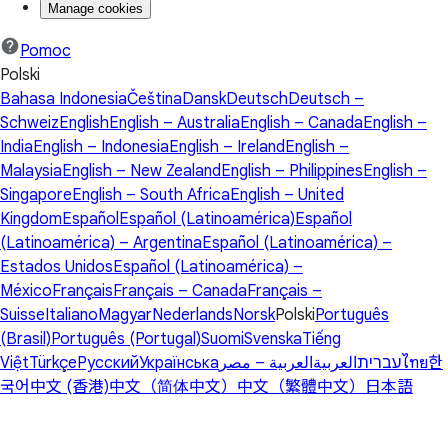
Manage cookies
Pomoc
Polski
Bahasa Indonesia
Čeština
Dansk
Deutsch
Deutsch –
Schweiz
English
English – Australia
English – Canada
English –
India
English – Indonesia
English – Ireland
English –
Malaysia
English – New Zealand
English – Philippines
English –
Singapore
English – South Africa
English – United
Kingdom
Español
Español (Latinoamérica)
Español
(Latinoamérica) – Argentina
Español (Latinoamérica) –
Estados Unidos
Español (Latinoamérica) –
México
Français
Français – Canada
Français –
Suisse
Italiano
Magyar
Nederlands
Norsk
Polski
Português
(Brasil)
Português (Portugal)
Suomi
Svenska
Tiếng
Việt
Türkçe
Русский
Українська
العربية – مصر
العربية
עברית
ไทย
한
국어
中文 (香港)
中文（简体中文）
中文（繁體中文）
日本語