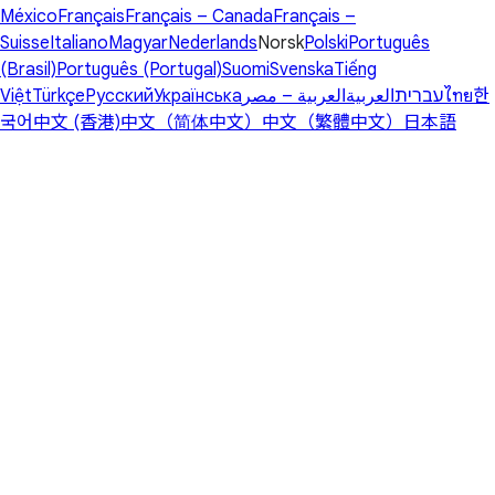
México
Français
Français – Canada
Français –
Suisse
Italiano
Magyar
Nederlands
Norsk
Polski
Português
(Brasil)
Português (Portugal)
Suomi
Svenska
Tiếng
Việt
Türkçe
Русский
Українська
العربية – مصر
العربية
עברית
ไทย
한
국어
中文 (香港)
中文（简体中文）
中文（繁體中文）
日本語