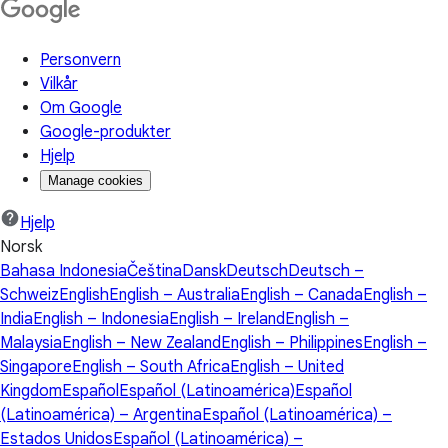
Personvern
Vilkår
Om Google
Google-produkter
Hjelp
Manage cookies
Hjelp
Norsk
Bahasa Indonesia
Čeština
Dansk
Deutsch
Deutsch –
Schweiz
English
English – Australia
English – Canada
English –
India
English – Indonesia
English – Ireland
English –
Malaysia
English – New Zealand
English – Philippines
English –
Singapore
English – South Africa
English – United
Kingdom
Español
Español (Latinoamérica)
Español
(Latinoamérica) – Argentina
Español (Latinoamérica) –
Estados Unidos
Español (Latinoamérica) –