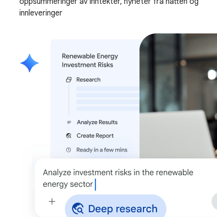
oppsummeringer av inntekter, nyheter fra natten og
innleveringer