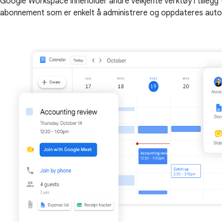
Google Workspace inneholder andre velkjente verktøy i tillegg 
abonnement som er enkelt å administrere og oppdateres auto