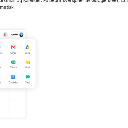
til Gmail og Kalender. Få bedriftsversjoner av Google Meet, Ch
matisk.