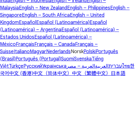
India
English – Indonesia
English – Ireland
English –
Malaysia
English – New Zealand
English – Philippines
English –
Singapore
English – South Africa
English – United
Kingdom
Español
Español (Latinoamérica)
Español
(Latinoamérica) – Argentina
Español (Latinoamérica) –
Estados Unidos
Español (Latinoamérica) –
México
Français
Français – Canada
Français –
Suisse
Italiano
Magyar
Nederlands
Norsk
Polski
Português
(Brasil)
Português (Portugal)
Suomi
Svenska
Tiếng
Việt
Türkçe
Русский
Українська
العربية – مصر
العربية
עברית
ไทย
한
국어
中文 (香港)
中文（简体中文）
中文（繁體中文）
日本語