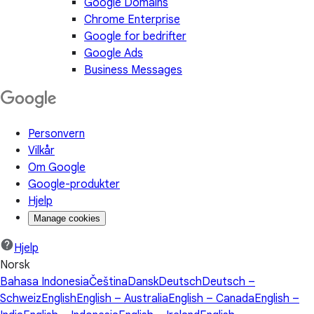
Google Domains
Chrome Enterprise
Google for bedrifter
Google Ads
Business Messages
Personvern
Vilkår
Om Google
Google-produkter
Hjelp
Manage cookies
Hjelp
Norsk
Bahasa Indonesia
Čeština
Dansk
Deutsch
Deutsch –
Schweiz
English
English – Australia
English – Canada
English –