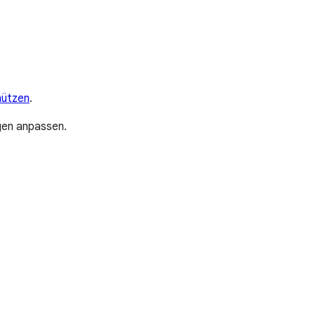
hützen
.
ngen anpassen.