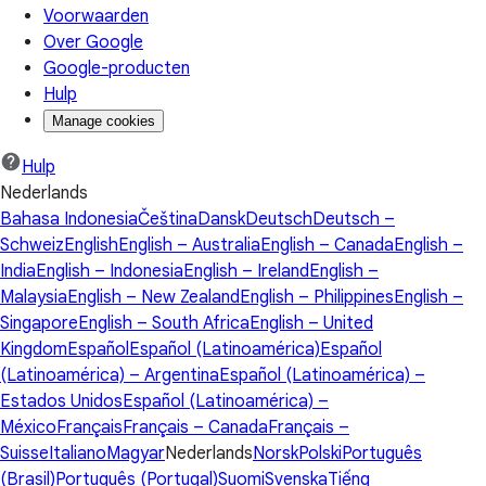
Voorwaarden
Over Google
Google-producten
Hulp
Manage cookies
Hulp
Nederlands
Bahasa Indonesia
Čeština
Dansk
Deutsch
Deutsch –
Schweiz
English
English – Australia
English – Canada
English –
India
English – Indonesia
English – Ireland
English –
Malaysia
English – New Zealand
English – Philippines
English –
Singapore
English – South Africa
English – United
Kingdom
Español
Español (Latinoamérica)
Español
(Latinoamérica) – Argentina
Español (Latinoamérica) –
Estados Unidos
Español (Latinoamérica) –
México
Français
Français – Canada
Français –
Suisse
Italiano
Magyar
Nederlands
Norsk
Polski
Português
(Brasil)
Português (Portugal)
Suomi
Svenska
Tiếng