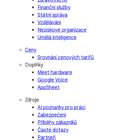
Finanční služby
Státní správa
Vzdělávání
Neziskové organizace
Umělá inteligence
Ceny
Srovnání cenových tarifů
Doplňky
Meet hardware
Google Voice
AppSheet
Zdroje
AI poznatky pro práci
Zabezpečení
Příběhy zákazníků
Časté dotazy
Partneři