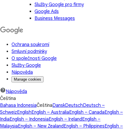
Služby Google pro firmy
Google Ads
Business Messages
Ochrana soukromí
Smluvní podmínky
O společnosti Google
Služby Google
Nápověda
Manage cookies
Nápověda
Čeština
Bahasa Indonesia
Čeština
Dansk
Deutsch
Deutsch –
Schweiz
English
English – Australia
English – Canada
English –
India
English – Indonesia
English – Ireland
English –
Malaysia
English – New Zealand
English – Philippines
English –