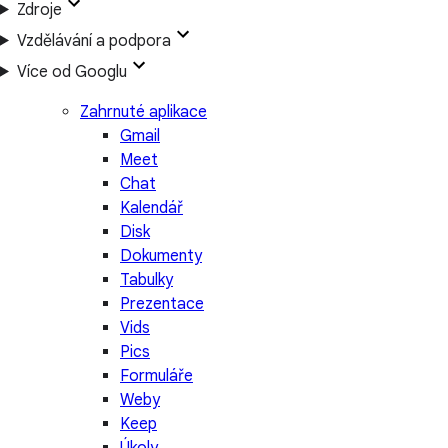
Zdroje
Vzdělávání a podpora
Více od Googlu
Zahrnuté aplikace
Gmail
Meet
Chat
Kalendář
Disk
Dokumenty
Tabulky
Prezentace
Vids
Pics
Formuláře
Weby
Keep
Úkoly