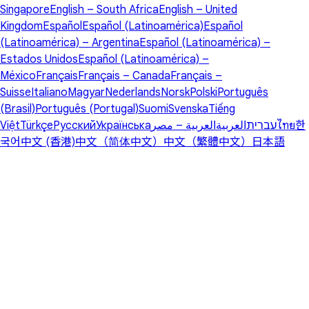
Singapore
English – South Africa
English – United
Kingdom
Español
Español (Latinoamérica)
Español
(Latinoamérica) – Argentina
Español (Latinoamérica) –
Estados Unidos
Español (Latinoamérica) –
México
Français
Français – Canada
Français –
Suisse
Italiano
Magyar
Nederlands
Norsk
Polski
Português
(Brasil)
Português (Portugal)
Suomi
Svenska
Tiếng
Việt
Türkçe
Русский
Українська
العربية – مصر
العربية
עברית
ไทย
한
국어
中文 (香港)
中文（简体中文）
中文（繁體中文）
日本語