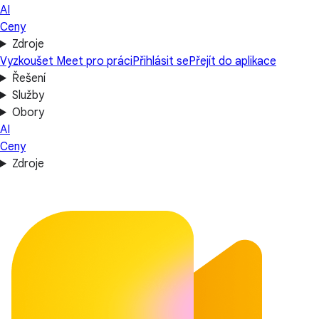
AI
Ceny
Zdroje
Vyzkoušet Meet pro práci
Přihlásit se
Přejít do aplikace
Řešení
Služby
Obory
AI
Ceny
Zdroje