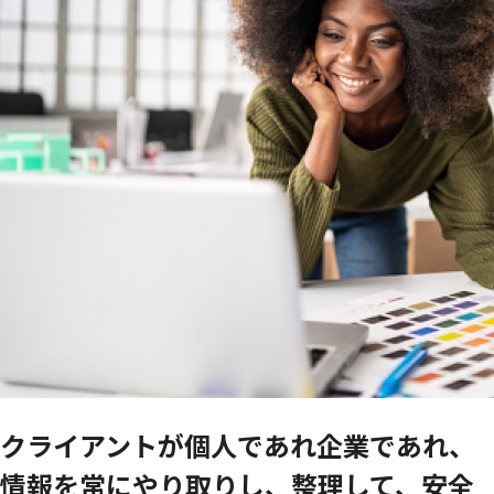
クライアントが
個人であれ企業であれ、
情報を
常に
やり
取りし、
整理して、
安全