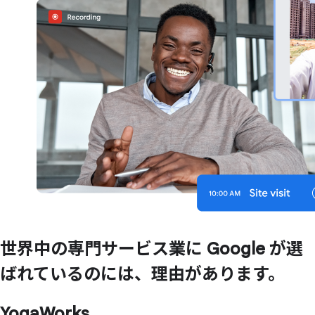
世界中の
専門サービス業に
Google が
選
ばれているのには、
理由が
あります。
YogaWorks