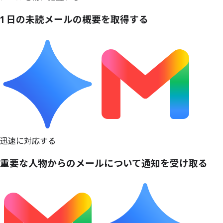
1 日の
未読メールの
概要を
取得する
迅速に対応する
重要な
人物からの
メールに
ついて
通知を
受け取る