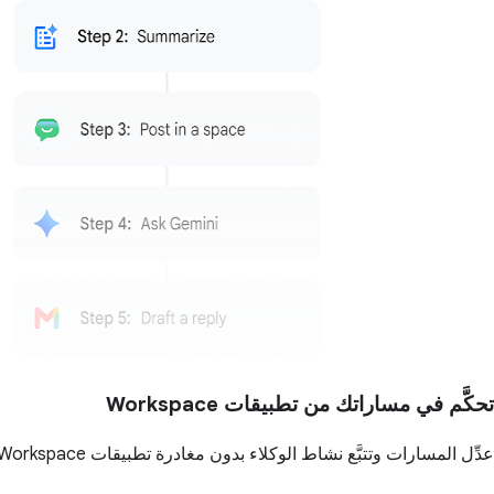
تحكَّم في مساراتك من تطبيقات Workspace
عدِّل المسارات وتتبَّع نشاط الوكلاء بدون مغادرة تطبيقات Workspace، مثل Gmail وChat وDrive.