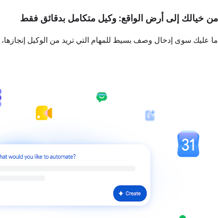
من خيالك إلى أرض الواقع: وكيل متكامل بدقائق فقط
ما عليك سوى إدخال وصف بسيط للمهام التي تريد من الوكيل إنجازها، وسيتولّى Gemini 3 إنشا