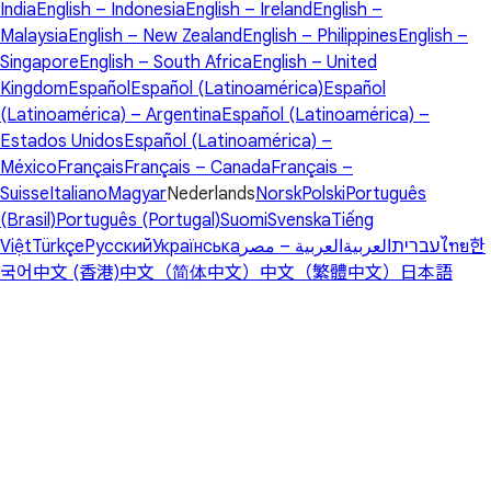
India
English – Indonesia
English – Ireland
English –
Malaysia
English – New Zealand
English – Philippines
English –
Singapore
English – South Africa
English – United
Kingdom
Español
Español (Latinoamérica)
Español
(Latinoamérica) – Argentina
Español (Latinoamérica) –
Estados Unidos
Español (Latinoamérica) –
México
Français
Français – Canada
Français –
Suisse
Italiano
Magyar
Nederlands
Norsk
Polski
Português
(Brasil)
Português (Portugal)
Suomi
Svenska
Tiếng
Việt
Türkçe
Русский
Українська
العربية – مصر
العربية
עברית
ไทย
한
국어
中文 (香港)
中文（简体中文）
中文（繁體中文）
日本語