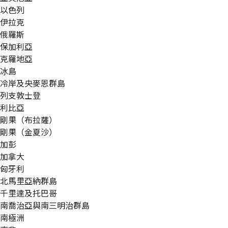
以色列
伊拉克
俄羅斯
保加利亞
克羅地亞
冰島
冷岸及央麥恩群島
列支敦士登
利比亞
剛果（布拉薩）
剛果（金夏沙）
加彭
加拿大
匈牙利
北馬里亞納群島
千里達及托巴哥
南喬治亞與南三明治群島
南極洲