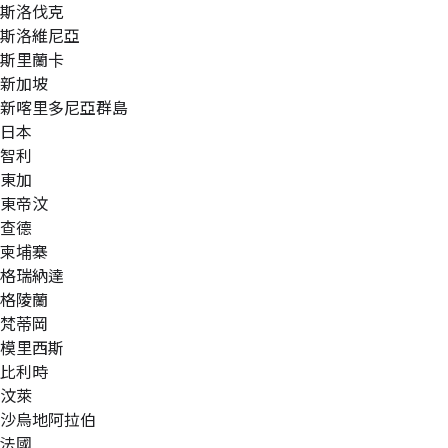
斯洛伐克
斯洛維尼亞
斯里蘭卡
新加坡
新喀里多尼亞群島
日本
智利
東加
東帝汶
查德
柬埔寨
格瑞納達
格陵蘭
梵蒂岡
模里西斯
比利時
汶萊
沙烏地阿拉伯
法國