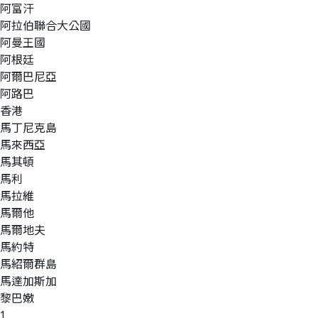
阿富汗
阿拉伯聯合大公國
阿曼王國
阿根廷
阿爾巴尼亞
阿路巴
香港
馬丁尼克島
馬來西亞
馬其頓
馬利
馬拉維
馬爾他
馬爾地夫
馬約特
馬紹爾群島
馬達加斯加
黎巴嫩
1