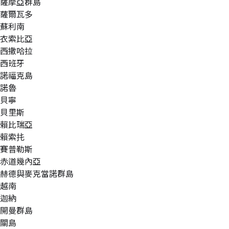
薩摩亞群島
薩爾瓦多
蘇利南
衣索比亞
西撒哈拉
西班牙
諾福克島
諾魯
貝寧
貝里斯
賴比瑞亞
賴索扥
賽普勒斯
赤道幾內亞
赫德與麥克當諾群島
越南
迦納
開曼群島
關島