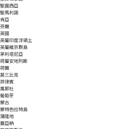
聖露西亞
聖馬利諾
肯亞
芬蘭
英國
英屬印度洋領土
英屬維京群島
茅利塔尼亞
荷屬安地列斯
荷蘭
莫三比克
菲律賓
萬那杜
葡萄牙
蒙古
蒙特色拉特島
蒲隆地
蓋亞納