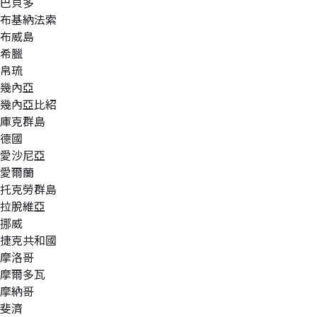
巴貝多
布基納法索
布威島
希臘
帛琉
幾內亞
幾內亞比紹
庫克群島
德國
愛沙尼亞
愛爾蘭
托克勞群島
拉脫維亞
挪威
捷克共和國
摩洛哥
摩爾多瓦
摩納哥
斐濟