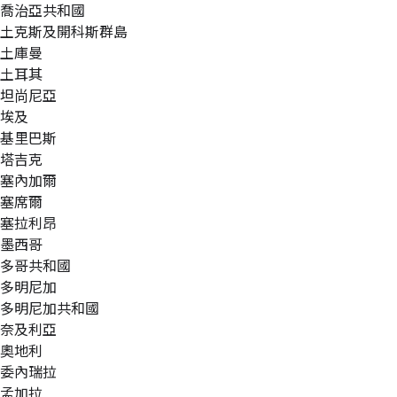
喬治亞共和國
土克斯及開科斯群島
土庫曼
土耳其
坦尚尼亞
埃及
基里巴斯
塔吉克
塞內加爾
塞席爾
塞拉利昂
墨西哥
多哥共和國
多明尼加
多明尼加共和國
奈及利亞
奧地利
委內瑞拉
孟加拉