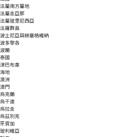
法屬南方屬地
法屬圭亞那
法屬玻里尼西亞
法羅群島
波士尼亞與赫塞格維納
波多黎各
波蘭
泰國
津巴布韋
海地
澳洲
澳門
烏克蘭
烏干達
烏拉圭
烏茲別克
牙買加
玻利維亞