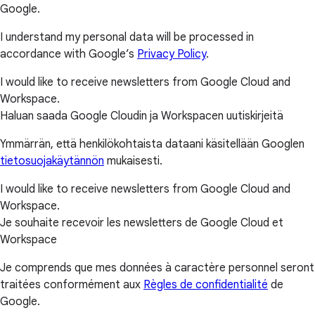
Google.
I understand my personal data will be processed in
accordance with Google’s
Privacy Policy
.
I would like to receive newsletters from Google Cloud and
Workspace.
Haluan saada Google Cloudin ja Workspacen uutiskirjeitä
Ymmärrän, että henkilökohtaista dataani käsitellään Googlen
tietosuojakäytännön
mukaisesti.
I would like to receive newsletters from Google Cloud and
Workspace.
Je souhaite recevoir les newsletters de Google Cloud et
Workspace
Je comprends que mes données à caractère personnel seront
traitées conformément aux
Règles de confidentialité
de
Google.