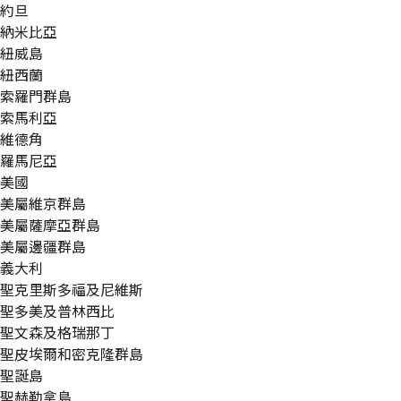
約旦
納米比亞
紐威島
紐西蘭
索羅門群島
索馬利亞
維德角
羅馬尼亞
美國
美屬維京群島
美屬薩摩亞群島
美屬邊疆群島
義大利
聖克里斯多福及尼維斯
聖多美及普林西比
聖文森及格瑞那丁
聖皮埃爾和密克隆群島
聖誕島
聖赫勒拿島