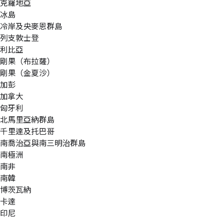
克羅地亞
冰島
冷岸及央麥恩群島
列支敦士登
利比亞
剛果（布拉薩）
剛果（金夏沙）
加彭
加拿大
匈牙利
北馬里亞納群島
千里達及托巴哥
南喬治亞與南三明治群島
南極洲
南非
南韓
博茨瓦納
卡達
印尼