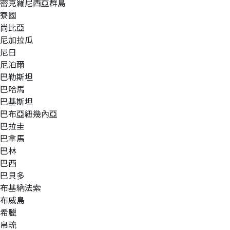
密克羅尼西亞群島
寮國
尚比亞
尼加拉瓜
尼日
尼泊爾
巴勒斯坦
巴哈馬
巴基斯坦
巴布亞紐幾內亞
巴拉圭
巴拿馬
巴林
巴西
巴貝多
布基納法索
布威島
希臘
帛琉