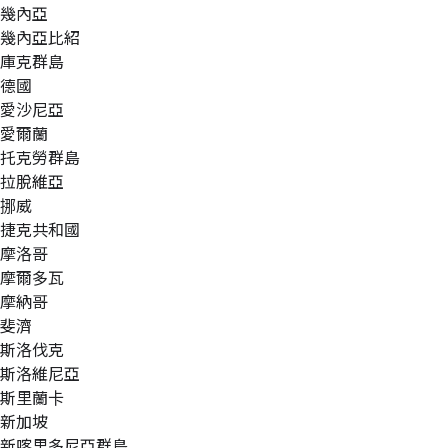
幾內亞
幾內亞比紹
庫克群島
德國
愛沙尼亞
愛爾蘭
托克勞群島
拉脫維亞
挪威
捷克共和國
摩洛哥
摩爾多瓦
摩納哥
斐濟
斯洛伐克
斯洛維尼亞
斯里蘭卡
新加坡
新喀里多尼亞群島