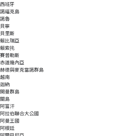
西班牙
諾福克島
諾魯
貝寧
貝里斯
賴比瑞亞
賴索扥
賽普勒斯
赤道幾內亞
赫德與麥克當諾群島
越南
迦納
開曼群島
關島
阿富汗
阿拉伯聯合大公國
阿曼王國
阿根廷
阿爾巴尼亞