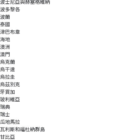
波士尼亞與赫塞格維納
波多黎各
波蘭
泰國
津巴布韋
海地
澳洲
澳門
烏克蘭
烏干達
烏拉圭
烏茲別克
牙買加
玻利維亞
瑞典
瑞士
瓜地馬拉
瓦利斯和福杜納群島
甘比亞