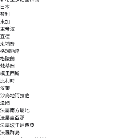
日本
智利
東加
東帝汶
查德
柬埔寨
格瑞納達
格陵蘭
梵蒂岡
模里西斯
比利時
汶萊
沙烏地阿拉伯
法國
法屬南方屬地
法屬圭亞那
法屬玻里尼西亞
法羅群島