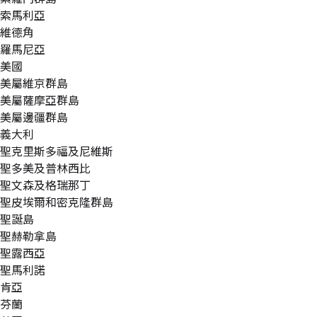
索馬利亞
維德角
羅馬尼亞
美國
美屬維京群島
美屬薩摩亞群島
美屬邊疆群島
義大利
聖克里斯多福及尼維斯
聖多美及普林西比
聖文森及格瑞那丁
聖皮埃爾和密克隆群島
聖誕島
聖赫勒拿島
聖露西亞
聖馬利諾
肯亞
芬蘭