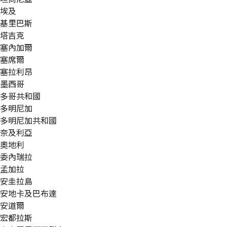
埃及
基里巴斯
塔吉克
塞內加爾
塞席爾
塞拉利昂
墨西哥
多哥共和國
多明尼加
多明尼加共和國
奈及利亞
奧地利
委內瑞拉
孟加拉
安圭拉島
安地卡及巴布達
安道爾
宏都拉斯