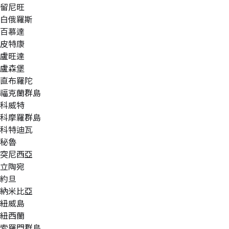
留尼旺
白俄羅斯
百慕達
皮特康
盧旺達
盧森堡
直布羅陀
福克蘭群島
科威特
科摩羅群島
科特迪瓦
秘魯
突尼西亞
立陶宛
約旦
納米比亞
紐威島
紐西蘭
索羅門群島