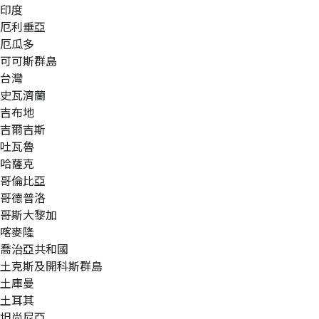
印度
厄利垂亞
厄瓜多
可可斯群島
台灣
史瓦濟蘭
吉布地
吉爾吉斯
吐瓦魯
哈薩克
哥倫比亞
哥德普洛
哥斯大黎加
喀麥隆
喬治亞共和國
土克斯及開科斯群島
土庫曼
土耳其
坦尚尼亞