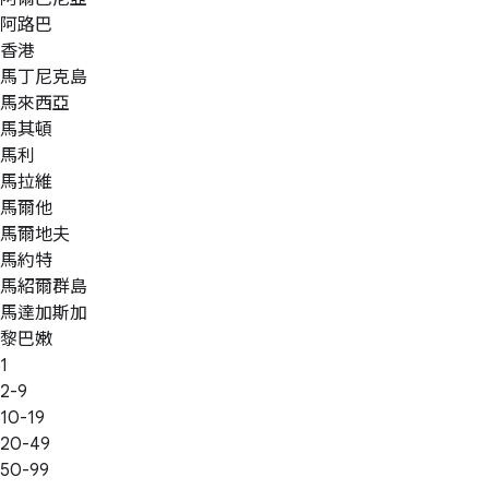
阿路巴
香港
馬丁尼克島
馬來西亞
馬其頓
馬利
馬拉維
馬爾他
馬爾地夫
馬約特
馬紹爾群島
馬達加斯加
黎巴嫩
1
2-9
10-19
20-49
50-99