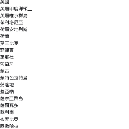
英國
英屬印度洋領土
英屬維京群島
茅利塔尼亞
荷屬安地列斯
荷蘭
莫三比克
菲律賓
萬那杜
葡萄牙
蒙古
蒙特色拉特島
蒲隆地
蓋亞納
薩摩亞群島
薩爾瓦多
蘇利南
衣索比亞
西撒哈拉