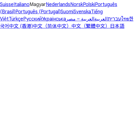
Suisse
Italiano
Magyar
Nederlands
Norsk
Polski
Português
(Brasil)
Português (Portugal)
Suomi
Svenska
Tiếng
Việt
Türkçe
Русский
Українська
العربية – مصر
العربية
עברית
ไทย
한
국어
中文 (香港)
中文（简体中文）
中文（繁體中文）
日本語