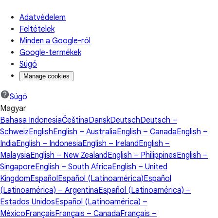
Adatvédelem
Feltételek
Minden a Google-ról
Google-termékek
Súgó
Manage cookies
Súgó
Magyar
Bahasa Indonesia
Čeština
Dansk
Deutsch
Deutsch –
Schweiz
English
English – Australia
English – Canada
English –
India
English – Indonesia
English – Ireland
English –
Malaysia
English – New Zealand
English – Philippines
English –
Singapore
English – South Africa
English – United
Kingdom
Español
Español (Latinoamérica)
Español
(Latinoamérica) – Argentina
Español (Latinoamérica) –
Estados Unidos
Español (Latinoamérica) –
México
Français
Français – Canada
Français –