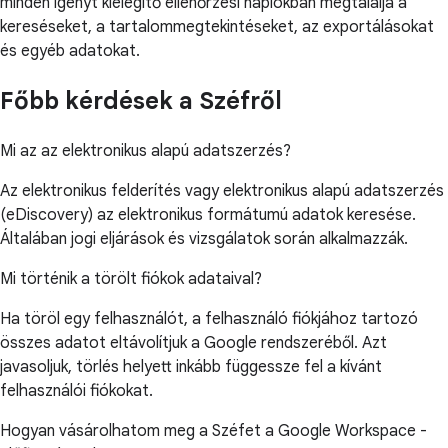
minden igényt kielégítő ellenőrzési naplókban megtalálja a
kereséseket, a tartalommegtekintéseket, az exportálásokat
és egyéb adatokat.
Főbb kérdések a Széfről
Mi az az elektronikus alapú adatszerzés?
Az elektronikus felderítés vagy elektronikus alapú adatszerzés
(eDiscovery) az elektronikus formátumú adatok keresése.
Általában jogi eljárások és vizsgálatok során alkalmazzák.
Mi történik a törölt fiókok adataival?
Ha töröl egy felhasználót, a felhasználó fiókjához tartozó
összes adatot eltávolítjuk a Google rendszeréből. Azt
javasoljuk, törlés helyett inkább függessze fel a kívánt
felhasználói fiókokat.
Hogyan vásárolhatom meg a Széfet a Google Workspace -