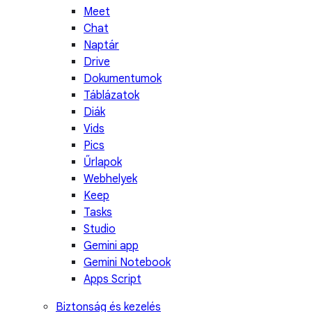
Meet
Chat
Naptár
Drive
Dokumentumok
Táblázatok
Diák
Vids
Pics
Űrlapok
Webhelyek
Keep
Tasks
Studio
Gemini app
Gemini Notebook
Apps Script
Biztonság és kezelés