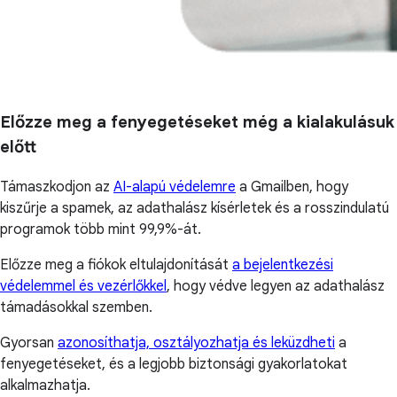
Előzze meg a fenyegetéseket még a kialakulásuk
előtt
Támaszkodjon az
AI-alapú védelemre
a Gmailben, hogy
kiszűrje a spamek, az adathalász kísérletek és a rosszindulatú
programok több mint 99,9%-át.
Előzze meg a fiókok eltulajdonítását
a bejelentkezési
védelemmel és vezérlőkkel
, hogy védve legyen az adathalász
támadásokkal szemben.
Gyorsan
azonosíthatja, osztályozhatja és leküzdheti
a
fenyegetéseket, és a legjobb biztonsági gyakorlatokat
alkalmazhatja.