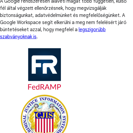
A Google rendszeresen aláveti magát több független, külső
fél által végzett ellenőrzésnek, hogy megvizsgálják
biztonságunkat, adatvédelmünket és megfelelőségünket. A
Google Workspace segít elkerülni a meg nem felelésért járó
büntetéseket azzal, hogy megfelel a
legszigorúbb
szabványoknak is
.