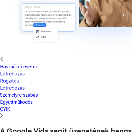
Használati esetek
Létrehozás
Rögzítés
Létrehozás
Személyre szabás
Együttműködés
GYIK
A Google Vids segít üzenetének hangs