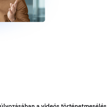
úlyozásában a videós történetmesélés