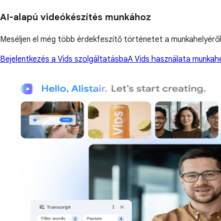
AI-alapú videókészítés munkához
Meséljen el még több érdekfeszítő történetet a munkahelyéről 
Bejelentkezés a Vids szolgáltatásba
A Vids használata munkahe