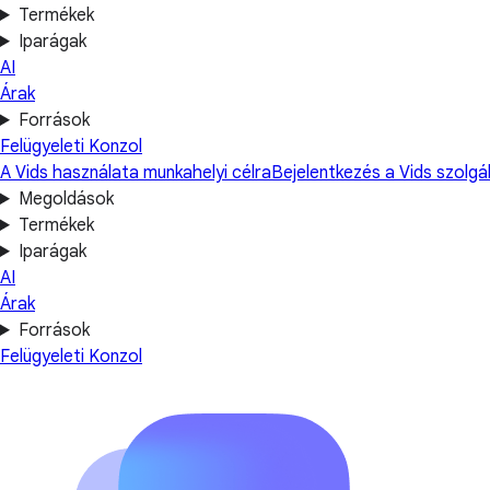
Termékek
Iparágak
AI
Árak
Források
Felügyeleti Konzol
A Vids használata munkahelyi célra
Bejelentkezés a Vids szolgá
Megoldások
Termékek
Iparágak
AI
Árak
Források
Felügyeleti Konzol