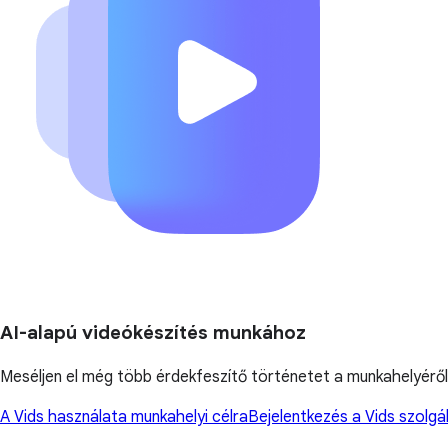
AI-alapú videókészítés munkához
Meséljen el még több érdekfeszítő történetet a munkahelyéről 
A Vids használata munkahelyi célra
Bejelentkezés a Vids szolgá