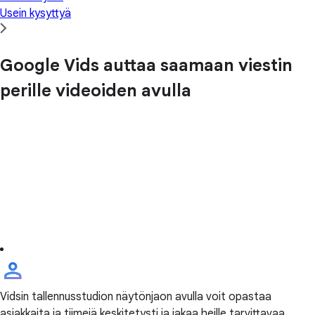
Usein kysyttyä
Google Vids auttaa saamaan viestin
perille videoiden avulla
Vidsin tallennusstudion näytönjaon avulla voit opastaa
asiakkaita ja tiimejä keskitetysti ja jakaa heille tarvittavaa