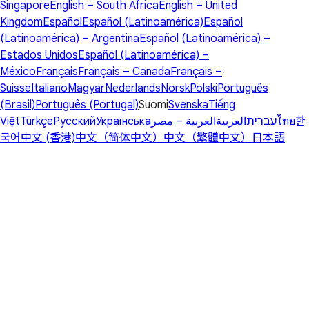
Singapore
English – South Africa
English – United
Kingdom
Español
Español (Latinoamérica)
Español
(Latinoamérica) – Argentina
Español (Latinoamérica) –
Estados Unidos
Español (Latinoamérica) –
México
Français
Français – Canada
Français –
Suisse
Italiano
Magyar
Nederlands
Norsk
Polski
Português
(Brasil)
Português (Portugal)
Suomi
Svenska
Tiếng
Việt
Türkçe
Русский
Українська
العربية – مصر
العربية
עברית
ไทย
한
국어
中文 (香港)
中文（简体中文）
中文（繁體中文）
日本語