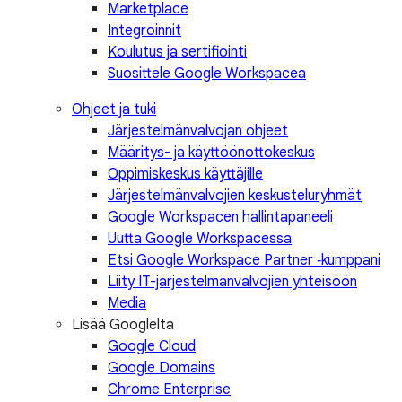
Marketplace
Integroinnit
Koulutus ja sertifiointi
Suosittele Google Workspacea
Ohjeet ja tuki
Järjestelmänvalvojan ohjeet
Määritys- ja käyttöönottokeskus
Oppimiskeskus käyttäjille
Järjestelmänvalvojien keskusteluryhmät
Google Workspacen hallintapaneeli
Uutta Google Workspacessa
Etsi Google Workspace Partner ‑kumppani
Liity IT-järjestelmänvalvojien yhteisöön
Media
Lisää Googlelta
Google Cloud
Google Domains
Chrome Enterprise