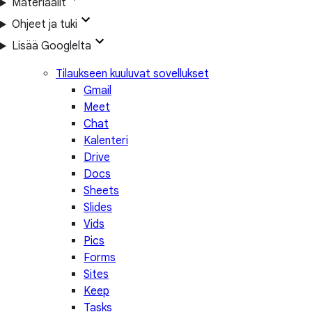
Materiaalit
Ohjeet ja tuki
Lisää Googlelta
Tilaukseen kuuluvat sovellukset
Gmail
Meet
Chat
Kalenteri
Drive
Docs
Sheets
Slides
Vids
Pics
Forms
Sites
Keep
Tasks