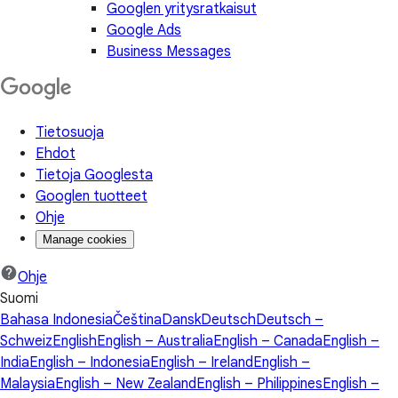
Googlen yritysratkaisut
Google Ads
Business Messages
Tietosuoja
Ehdot
Tietoja Googlesta
Googlen tuotteet
Ohje
Manage cookies
Ohje
Suomi
Bahasa Indonesia
Čeština
Dansk
Deutsch
Deutsch –
Schweiz
English
English – Australia
English – Canada
English –
India
English – Indonesia
English – Ireland
English –
Malaysia
English – New Zealand
English – Philippines
English –