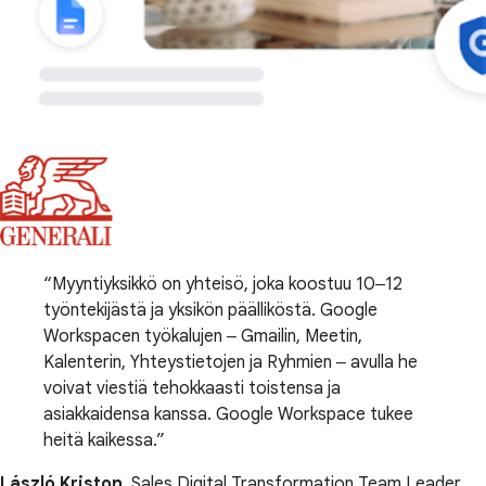
Myyntiyksikkö on yhteisö, joka koostuu 10‒12
työntekijästä ja yksikön päälliköstä. Google
Workspacen työkalujen ‒ Gmailin, Meetin,
Kalenterin, Yhteystietojen ja Ryhmien ‒ avulla he
voivat viestiä tehokkaasti toistensa ja
asiakkaidensa kanssa. Google Workspace tukee
heitä kaikessa.
László Kriston
, Sales Digital Transformation Team Leader,