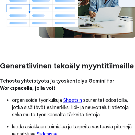
Generatiivinen tekoäly myyntitiimeille
Tehosta yhteistyötä ja työskentelyä Gemini for
Workspacella, jolla voit
organisoida työnkulkuja
Sheetsin
seurantatiedostoilla,
jotka sisältävät esimerkiksi liidi- ja neuvottelutilatietoja
sekä muita työn kannalta tärkeitä tietoja
luoda asiakkaan toimialaa ja tarpeita vastaavia pitchejä
ja esityksiä
Slidesissa