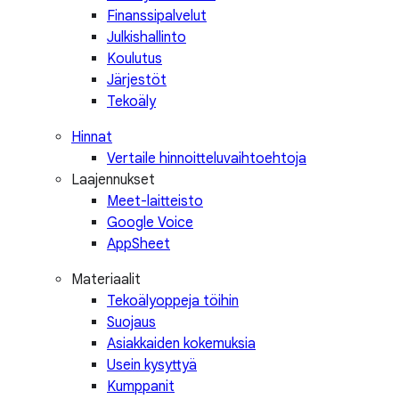
Finanssipalvelut
Julkishallinto
Koulutus
Järjestöt
Tekoäly
Hinnat
Vertaile hinnoitteluvaihtoehtoja
Laajennukset
Meet-laitteisto
Google Voice
AppSheet
Materiaalit
Tekoälyoppeja töihin
Suojaus
Asiakkaiden kokemuksia
Usein kysyttyä
Kumppanit