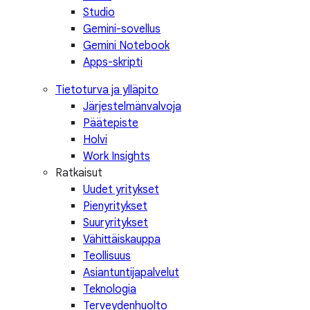
Studio
Gemini-sovellus
Gemini Notebook
Apps-skripti
Tietoturva ja ylläpito
Järjestelmänvalvoja
Päätepiste
Holvi
Work Insights
Ratkaisut
Uudet yritykset
Pienyritykset
Suuryritykset
Vähittäiskauppa
Teollisuus
Asiantuntijapalvelut
Teknologia
Terveydenhuolto