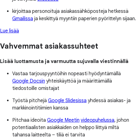
kirjoittaa personoituja asiakassähköposteja hetkessä
Gmailissa
ja keskittyä myyntiin paperien pyörittelyn sijaan.
Lue lisää
Vahvemmat asiakassuhteet
Lisää luottamusta ja varmuutta sujuvalla viestinnällä
Vastaa tarjouspyyntöihin nopeasti hyödyntämällä
Google Docsin
yhteiskäyttöä ja määrittämällä
tiedostoille omistajat
Työstä pitchejä
Google Slidesissa
yhdessä asiakas- ja
markkinointitiimien kanssa
Pitchaa ideoita
Google Meetin
videopuhelussa
, johon
potentiaalisten asiakkaiden on helppo liittyä miltä
tahansa laitteelta – tiliä ei tarvita