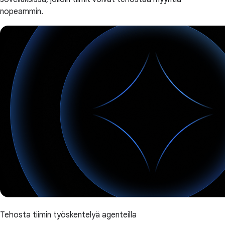
nopeammin.
Tehosta tiimin työskentelyä agenteilla