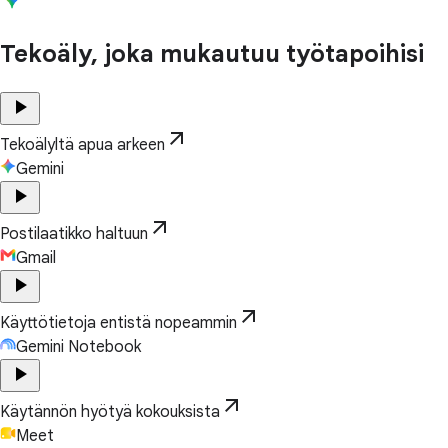
Tekoäly, joka mukautuu työtapoihisi
play_arrow
arrow_outward
Tekoälyltä apua arkeen
Gemini
play_arrow
arrow_outward
Postilaatikko haltuun
Gmail
play_arrow
arrow_outward
Käyttötietoja entistä nopeammin
Gemini Notebook
play_arrow
arrow_outward
Käytännön hyötyä kokouksista
Meet