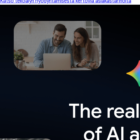
Katso tekoälyn hyödyntämisestä kertovia asiakastarinoita