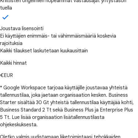
Kriittisten ongelmien nopeammat vastausajat yritystason
tuella
Joustava lisensointi
Ei käyttäjien enimmäis- tai vähimmäismääriä koskevia
rajoituksia
Kaikki tilaukset laskutetaan kuukausittain
Kaikki hinnat
€EUR
* Google Workspace tarjoaa käyttäjille joustavaa yhteistä
tallennustilaa, joka jaetaan organisaation kesken. Business
Starter sisältää 30 Gt yhteistä tallennustilaa käyttäjää kohti,
Business Standard 2 Tt sekä Business Plus ja Enterprise Plus
5 Tt. Lue lisää organisaation lisätallennustilasta
ohjekeskuksesta.
Oletko valmis uudistamaan liiketoimintaasi tehokkaiden