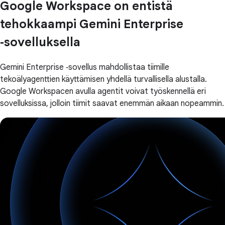
Google Workspace on entistä
tehokkaampi Gemini Enterprise
‑sovelluksella
Gemini Enterprise ‑sovellus mahdollistaa tiimille
tekoälyagenttien käyttämisen yhdellä turvallisella alustalla.
Google Workspacen avulla agentit voivat työskennellä eri
sovelluksissa, jolloin tiimit saavat enemmän aikaan nopeammin.