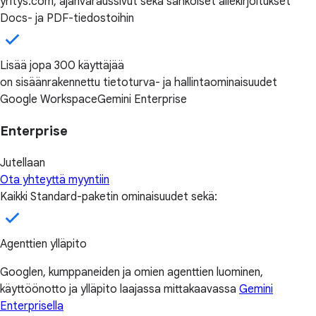
yritys.com, ajanvaraussivut sekä sähköiset allekirjoitukset
Docs- ja PDF-tiedostoihin
Lisää jopa 300 käyttäjää
on sisäänrakennettu tietoturva- ja hallintaominaisuudet
Google Workspace
Gemini Enterprise
Enterprise
Jutellaan
Ota yhteyttä myyntiin
Kaikki Standard-paketin ominaisuudet sekä:
Agenttien ylläpito
Googlen, kumppaneiden ja omien agenttien luominen,
käyttöönotto ja ylläpito laajassa mittakaavassa
Gemini
Enterprisella