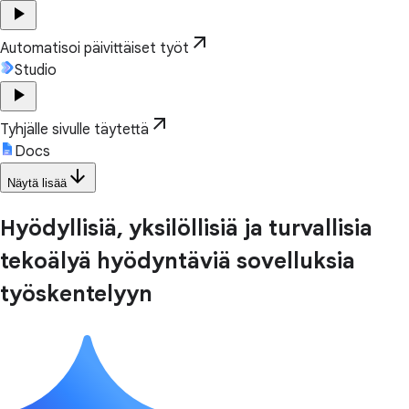
play_arrow
arrow_outward
Automatisoi päivittäiset työt
Studio
play_arrow
arrow_outward
Tyhjälle sivulle täytettä
Docs
arrow_downward
Näytä lisää
Hyödyllisiä, yksilöllisiä ja turvallisia
tekoälyä hyödyntäviä sovelluksia
työskentelyyn