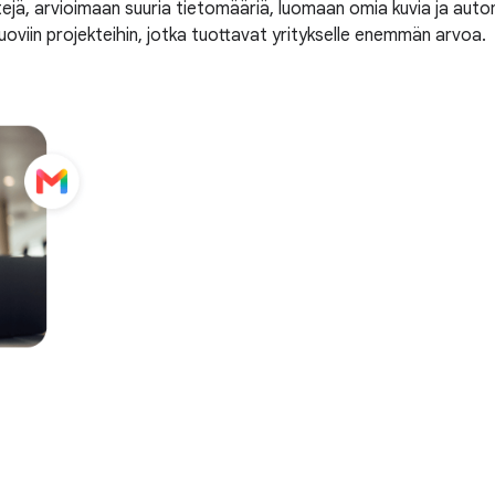
ejä, arvioimaan suuria tietomääriä, luomaan omia kuvia ja aut
uoviin projekteihin, jotka tuottavat yritykselle enemmän arvoa.