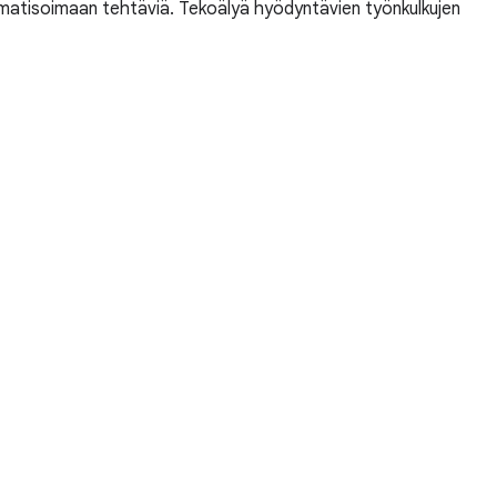
omatisoimaan tehtäviä. Tekoälyä hyödyntävien työnkulkujen