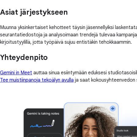
Asiat järjestykseen
Muunna yksinkertaiset kehotteet täysin jäsennellyiksi laskentata
seurantatiedostoja ja analysoimaan trendejä tulevaa kampanjaj
kirjoitustyylillä, jotta työpäivä sujuu entistäkin tehokkaammin.
Yhteydenpito
Gemini in Meet
auttaa sinua esiintymään eduksesi studiotasoisil
Tee muistiinpanoja tekoälyn avulla
ja saat kokousyhteenvedon s