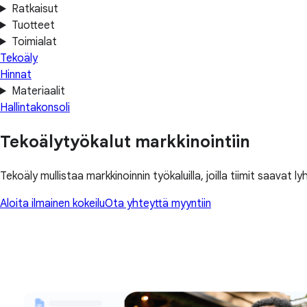
Ratkaisut
Tuotteet
Toimialat
Tekoäly
Hinnat
Materiaalit
Hallintakonsoli
Tekoälytyökalut markkinointiin
Tekoäly mullistaa markkinoinnin työkaluilla, joilla tiimit saav
Aloita ilmainen kokeilu
Ota yhteyttä myyntiin