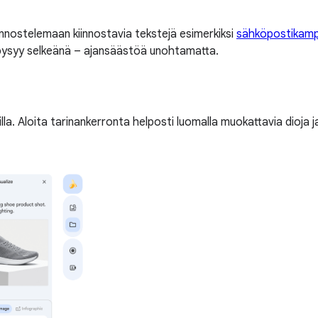
onnostelemaan kiinnostavia tekstejä esimerkiksi
sähköpostikamp
 pysyy selkeänä – ajansäästöä unohtamatta.
la. Aloita tarinankerronta helposti luomalla muokattavia dioja ja