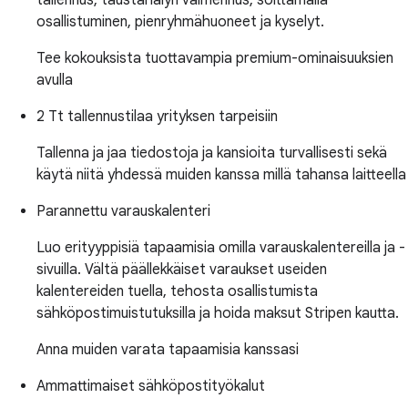
tallennus, taustahälyn vaimennus, soittamalla
osallistuminen, pienryhmähuoneet ja kyselyt.
Tee kokouksista tuottavampia premium-ominaisuuksien
avulla
2 Tt tallennustilaa yrityksen tarpeisiin
Tallenna ja jaa tiedostoja ja kansioita turvallisesti sekä
käytä niitä yhdessä muiden kanssa millä tahansa laitteella
Parannettu varauskalenteri
Luo erityyppisiä tapaamisia omilla varauskalentereilla ja -
sivuilla. Vältä päällekkäiset varaukset useiden
kalentereiden tuella, tehosta osallistumista
sähköpostimuistutuksilla ja hoida maksut Stripen kautta.
Anna muiden varata tapaamisia kanssasi
Ammattimaiset sähköpostityökalut