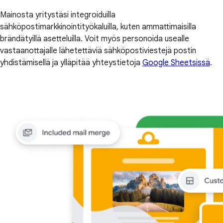
Mainosta yritystäsi integroiduilla
sähköpostimarkkinointityökaluilla, kuten ammattimaisilla
brändätyillä asetteluilla. Voit myös personoida usealle
vastaanottajalle lähetettäviä sähköpostiviestejä postin
yhdistämisellä ja ylläpitää yhteystietoja
Google Sheetsissä
.