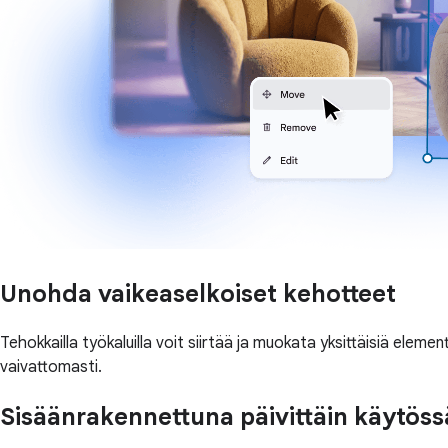
Unohda vaikeaselkoiset kehotteet
Tehokkailla työkaluilla voit siirtää ja muokata yksittäisiä elem
vaivattomasti.
Sisäänrakennettuna päivittäin käytöss