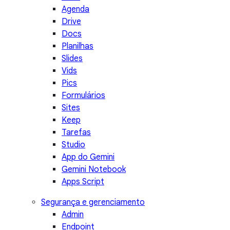
Agenda
Drive
Docs
Planilhas
Slides
Vids
Pics
Formulários
Sites
Keep
Tarefas
Studio
App do Gemini
Gemini Notebook
Apps Script
Segurança e gerenciamento
Admin
Endpoint