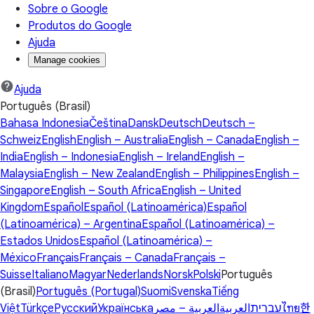
Sobre o Google
Produtos do Google
Ajuda
Manage cookies
Ajuda
Português (Brasil)
Bahasa Indonesia
Čeština
Dansk
Deutsch
Deutsch –
Schweiz
English
English – Australia
English – Canada
English –
India
English – Indonesia
English – Ireland
English –
Malaysia
English – New Zealand
English – Philippines
English –
Singapore
English – South Africa
English – United
Kingdom
Español
Español (Latinoamérica)
Español
(Latinoamérica) – Argentina
Español (Latinoamérica) –
Estados Unidos
Español (Latinoamérica) –
México
Français
Français – Canada
Français –
Suisse
Italiano
Magyar
Nederlands
Norsk
Polski
Português
(Brasil)
Português (Portugal)
Suomi
Svenska
Tiếng
Việt
Türkçe
Русский
Українська
العربية – مصر
العربية
עברית
ไทย
한