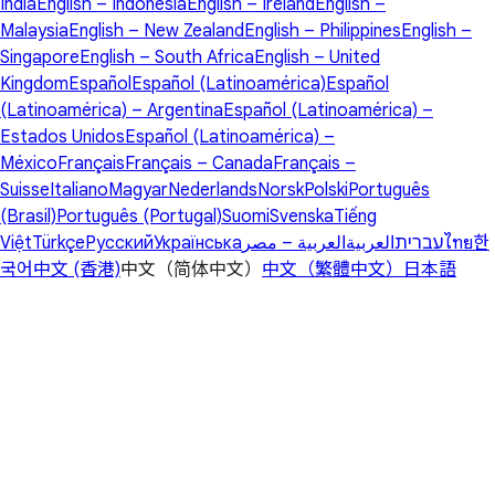
India
English – Indonesia
English – Ireland
English –
Malaysia
English – New Zealand
English – Philippines
English –
Singapore
English – South Africa
English – United
Kingdom
Español
Español (Latinoamérica)
Español
(Latinoamérica) – Argentina
Español (Latinoamérica) –
Estados Unidos
Español (Latinoamérica) –
México
Français
Français – Canada
Français –
Suisse
Italiano
Magyar
Nederlands
Norsk
Polski
Português
(Brasil)
Português (Portugal)
Suomi
Svenska
Tiếng
Việt
Türkçe
Русский
Українська
العربية – مصر
العربية
עברית
ไทย
한
국어
中文 (香港)
中文（简体中文）
中文（繁體中文）
日本語