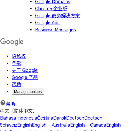
Google Domains
Chrome 企业版
Google 商务解决方案
Google Ads
Business Messages
隐私权
条款
关于 Google
Google 产品
帮助
Manage cookies
帮助
中文（简体中文）
Bahasa Indonesia
Čeština
Dansk
Deutsch
Deutsch –
Schweiz
English
English – Australia
English – Canada
English –