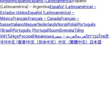
Kingdom
Español
Español (Latinoamérica)
Español
(Latinoamérica) – Argentina
Español (Latinoamérica) –
Estados Unidos
Español (Latinoamérica) –
México
Français
Français – Canada
Français –
Suisse
Italiano
Magyar
Nederlands
Norsk
Polski
Português
(Brasil)
Português (Portugal)
Suomi
Svenska
Tiếng
Việt
Türkçe
Русский
Українська
العربية – مصر
العربية
עברית
ไทย
한
국어
中文 (香港)
中文（简体中文）
中文（繁體中文）
日本語