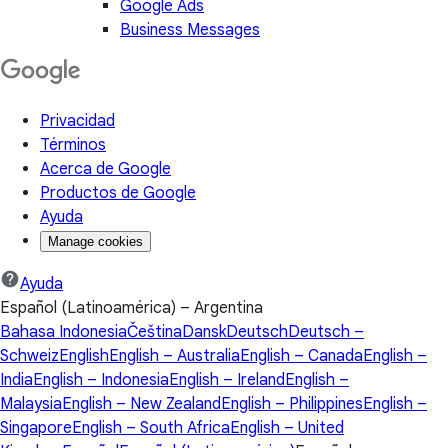
Google Ads
Business Messages
Privacidad
Términos
Acerca de Google
Productos de Google
Ayuda
Manage cookies
Ayuda
Español (Latinoamérica) – Argentina
Bahasa Indonesia
Čeština
Dansk
Deutsch
Deutsch –
Schweiz
English
English – Australia
English – Canada
English –
India
English – Indonesia
English – Ireland
English –
Malaysia
English – New Zealand
English – Philippines
English –
Singapore
English – South Africa
English – United