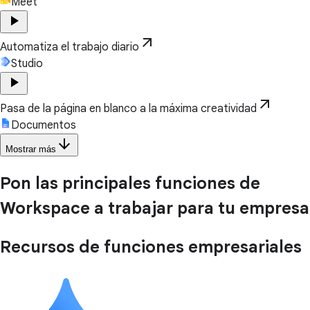
Meet
play_arrow
arrow_outward
Automatiza el trabajo diario
Studio
play_arrow
arrow_outward
Pasa de la página en blanco a la máxima creatividad
Documentos
arrow_downward
Mostrar más
Pon las principales funciones de
Workspace a trabajar para tu empresa
Recursos de funciones empresariales