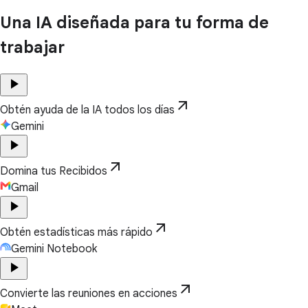
Una IA diseñada para tu forma de
trabajar
play_arrow
arrow_outward
Obtén ayuda de la IA todos los días
Gemini
play_arrow
arrow_outward
Domina tus Recibidos
Gmail
play_arrow
arrow_outward
Obtén estadísticas más rápido
Gemini Notebook
play_arrow
arrow_outward
Convierte las reuniones en acciones