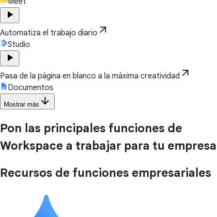
Meet
play_arrow
arrow_outward
Automatiza el trabajo diario
Studio
play_arrow
arrow_outward
Pasa de la página en blanco a la máxima creatividad
Documentos
arrow_downward
Mostrar más
Pon las principales funciones de
Workspace a trabajar para tu empresa
Recursos de funciones empresariales