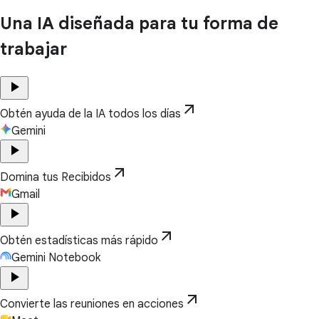
Una IA diseñada para tu forma de
trabajar
play_arrow
arrow_outward
Obtén ayuda de la IA todos los días
Gemini
play_arrow
arrow_outward
Domina tus Recibidos
Gmail
play_arrow
arrow_outward
Obtén estadísticas más rápido
Gemini Notebook
play_arrow
arrow_outward
Convierte las reuniones en acciones