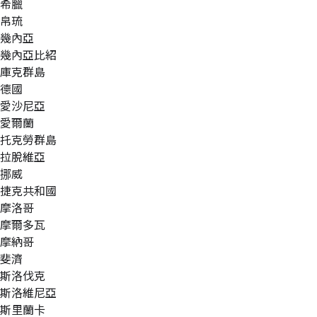
希臘
帛琉
幾內亞
幾內亞比紹
庫克群島
德國
愛沙尼亞
愛爾蘭
托克勞群島
拉脫維亞
挪威
捷克共和國
摩洛哥
摩爾多瓦
摩納哥
斐濟
斯洛伐克
斯洛維尼亞
斯里蘭卡