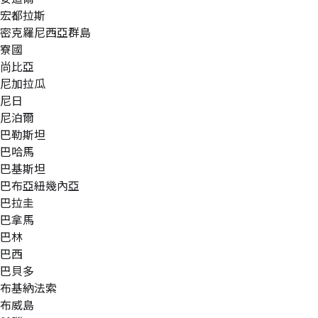
宏都拉斯
密克羅尼西亞群島
寮國
尚比亞
尼加拉瓜
尼日
尼泊爾
巴勒斯坦
巴哈馬
巴基斯坦
巴布亞紐幾內亞
巴拉圭
巴拿馬
巴林
巴西
巴貝多
布基納法索
布威島