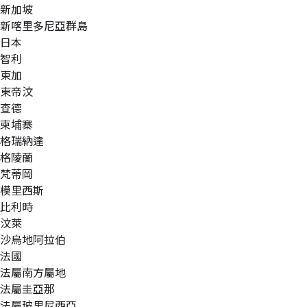
新加坡
新喀里多尼亞群島
日本
智利
東加
東帝汶
查德
柬埔寨
格瑞納達
格陵蘭
梵蒂岡
模里西斯
比利時
汶萊
沙烏地阿拉伯
法國
法屬南方屬地
法屬圭亞那
法屬玻里尼西亞