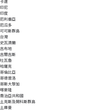
卡達
印尼
印度
厄利垂亞
厄瓜多
可可斯群島
台灣
史瓦濟蘭
吉布地
吉爾吉斯
吐瓦魯
哈薩克
哥倫比亞
哥德普洛
哥斯大黎加
喀麥隆
喬治亞共和國
土克斯及開科斯群島
土庫曼