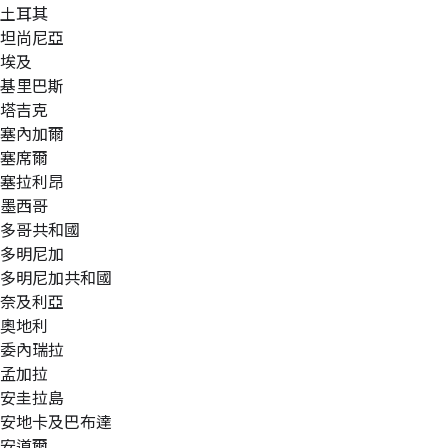
土耳其
坦尚尼亞
埃及
基里巴斯
塔吉克
塞內加爾
塞席爾
塞拉利昂
墨西哥
多哥共和國
多明尼加
多明尼加共和國
奈及利亞
奧地利
委內瑞拉
孟加拉
安圭拉島
安地卡及巴布達
安道爾