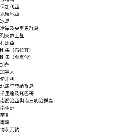
保加利亞
克羅地亞
冰島
冷岸及央麥恩群島
列支敦士登
利比亞
剛果（布拉薩）
剛果（金夏沙）
加彭
加拿大
匈牙利
北馬里亞納群島
千里達及托巴哥
南喬治亞與南三明治群島
南極洲
南非
南韓
博茨瓦納