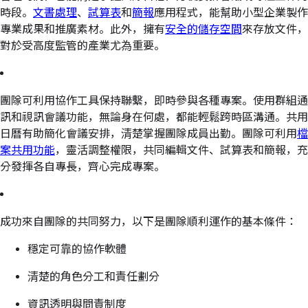
時段。
文書處理
、
試算表
和
簡報
應用程式，能幫助小型企業製作
專業成果和推廣素材。此外，擁有
安全的儲存空間
來存放文件，
對於受高度監管的產業尤為重要。
團隊可利用協作工具保持聯繫，即時參與各種專案。使用群組通
訊和視訊會議功能，無論身在何處，都能輕鬆跨時區溝通。共用
日曆有助簡化會議安排，清楚掌握團隊成員出勤。團隊可利用
檔
案共用功能
，靈活調整權限，共同編輯文件、試算表和簡報，充
分發揮各自專長，齊心完成專案。
成功來自團隊的共同努力，以下是團隊順利運作的基本條件：
穩定可靠的協作軟體
清楚的角色分工和責任劃分
資訊透明與問責制度