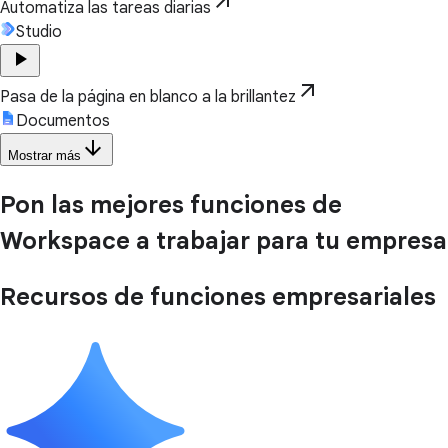
arrow_outward
Automatiza las tareas diarias
Studio
play_arrow
arrow_outward
Pasa de la página en blanco a la brillantez
Documentos
arrow_downward
Mostrar más
Pon las mejores funciones de
Workspace a trabajar para tu empresa
Recursos de funciones empresariales