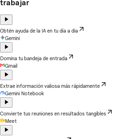
trabajar
play_arrow
arrow_outward
Obtén ayuda de la IA en tu día a día
Gemini
play_arrow
arrow_outward
Domina tu bandeja de entrada
Gmail
play_arrow
arrow_outward
Extrae información valiosa más rápidamente
Gemini Notebook
play_arrow
arrow_outward
Convierte tus reuniones en resultados tangibles
Meet
play_arrow