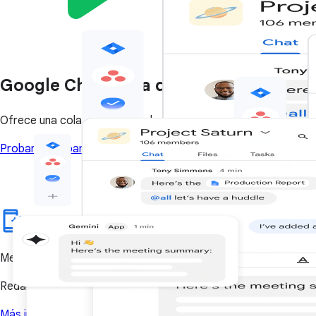
Google Chat se ha diseñado para las
Ofrece una colaboración moderna basada en IA, así como escala
Probar Chat para el trabajo
Iniciar sesión
Mensajería moderna con IA
Redacta más rápido, busca de forma más eficiente, encuentra 
Más información